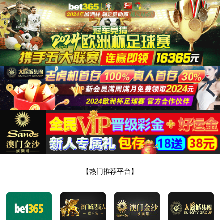
2026年8月7日 星期五 农历丙午年 六月廿五
立秋
新葡的京集团35222vip
0537-5126000
招标平台
新葡的京集团35222vip
关于新葡的京集团35222vip
企业党建
新闻中心
集团产业
产品介绍
企业文化
人才招聘