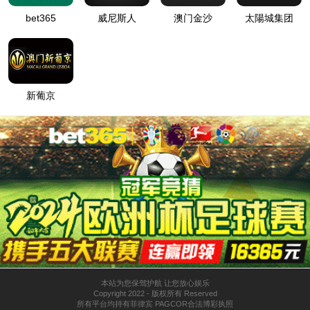
企业概况
Company Profile
董事长致辞
企业概况
组织构架
发展历程
企业荣誉
信息公开
企业概况
联系方式
COMPANY PROFILE