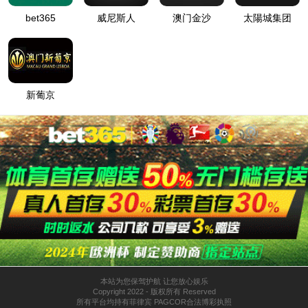
能源
New Chemical
Materials
能源
NEW CHEMICAL MATERIALS